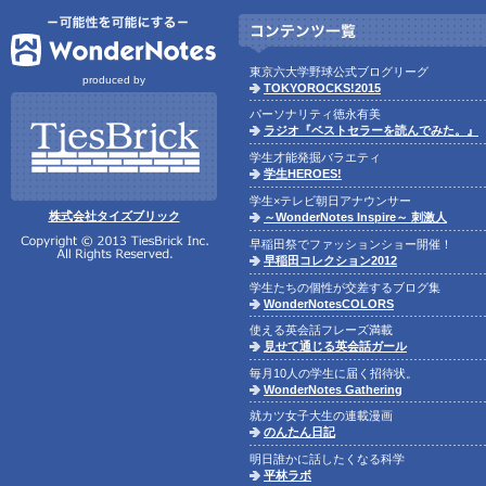
東京六大学野球公式ブログリーグ
produced by
TOKYOROCKS!2015
パーソナリティ徳永有美
ラジオ『ベストセラーを読んでみた。』
学生才能発掘バラエティ
学生HEROES!
学生×テレビ朝日アナウンサー
株式会社タイズブリック
～WonderNotes Inspire～ 刺激人
早稲田祭でファッションショー開催！
早稲田コレクション2012
学生たちの個性が交差するブログ集
WonderNotesCOLORS
使える英会話フレーズ満載
見せて通じる英会話ガール
毎月10人の学生に届く招待状。
WonderNotes Gathering
就カツ女子大生の連載漫画
のんたん日記
明日誰かに話したくなる科学
平林ラボ